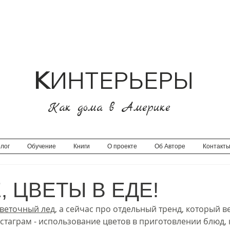
К
ИНТЕРЬЕРЫ
Как дома в Америке
лог
Обучение
Книги
О проекте
Об Авторе
Контакт
 ЦВЕТЫ В ЕДЕ!
веточный лед
, а сейчас про отдельный тренд, который в
нстаграм - использование цветов в приготовлении блюд, к