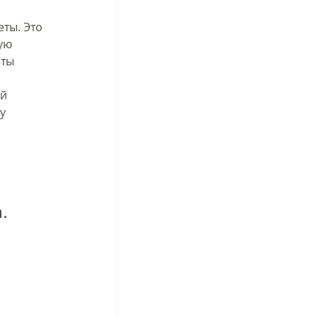
ты. Это 
ую 
ты 
й 
у 
 
  