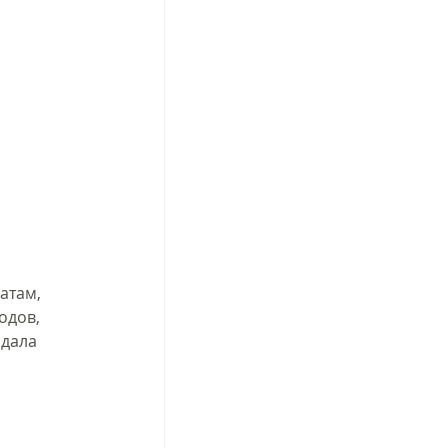
атам, 
одов, 
дала 