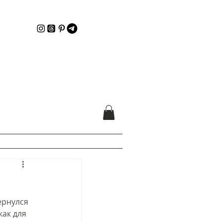
ы
ернулся 
ак для 