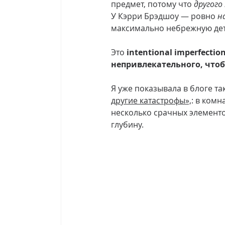
предмет, потому что 
другого
У Кэрри Брэдшоу — ровно 
н
максимально небрежную дет
Это 
intentional imperfecti
непривлекательного, что
Я уже показывала в блоге та
другие катастрофы»,
: в комн
несколько срачных элементо
глубину.