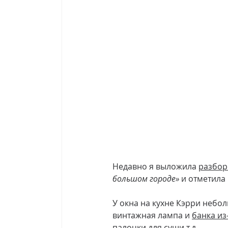
Недавно я выложила 
разбор
большом городе»
 и отметила
У окна на кухне Кэрри небо
винтажная лампа и 
банка и
палочки для суши т.д.