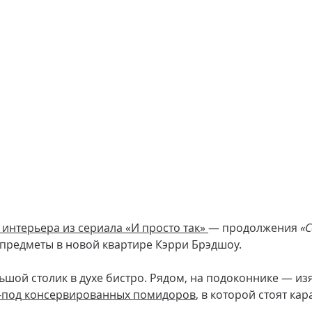
 интерьера из сериала «И просто так» 
— продолжения 
«С
 предметы в новой квартире Кэрри Брэдшоу.
льшой столик в духе бистро. Рядом, на подоконнике — из
з-под консервированных помидоров
, в которой стоят ка