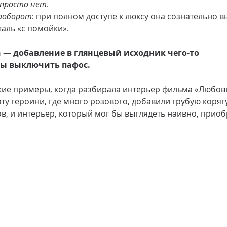
 просто нет
.
аоборот
: при полном доступе к люксу она сознательно в
аль «с помойки».
on — добавление в глянцевый исходник чего-то 
бы выключить пафос.
кие примеры, когда
 разбирала интерьер фильма «Любовь
ату героини, где много розового, добавили грубую корягу
в, и интерьер, который мог бы выглядеть наивно, приоб