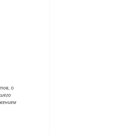
тов
, о 
шего 
жением 
 