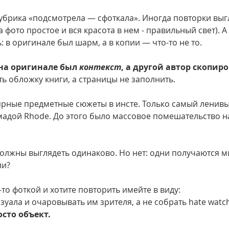
рубрика «подсмотрела — сфоткала». Иногда повторки выг
 фото простое и вся красота в нем - правильный свет). А
 в оригинале был шарм, а в копии — что-то не то.
 на оригинале был 
контекст
, а другой автор скопиро
ть обложку книги, а страницы не заполнить.
ярные предметные сюжеты в инсте. Только самый ленивы
омадой Rhode. До этого было массовое помешательство н
 должны выглядеть одинаково. Но нет: одни получаются м
ли?
то фоткой и хотите повторить имейте в виду:
уала и очаровывать им зрителя, а не собрать hate watch
сто объект.