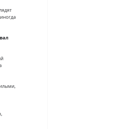
лядят 
 иногда 
вал 
й 
а 
илыми, 
, 