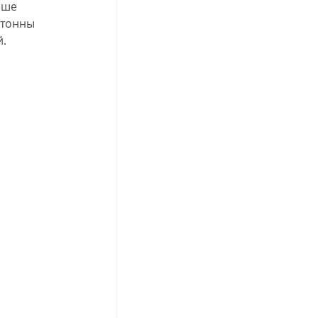
чше 
 тонны 
. 