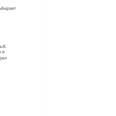
ыбирает 
 и 
 и 
рел 